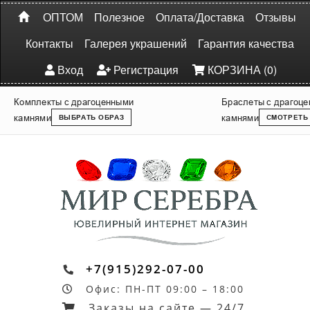
ОПТОМ
Полезное
Оплата/Доставка
Отзывы
Контакты
Галерея украшений
Гарантия качества
Вход
Регистрация
КОРЗИНА (0)
Комплекты с драгоценными
Браслеты с драгоц
камнями
камнями
ВЫБРАТЬ ОБРАЗ
СМОТРЕТЬ
+7(915)292-07-00
Офис: ПН-ПТ 09:00 – 18:00
Заказы на сайте — 24/7