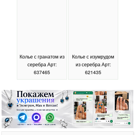
Колье с гранатом из
Колье с изумрудом
Коль
серебра Арт:
из серебра Арт:
се
637465
621435