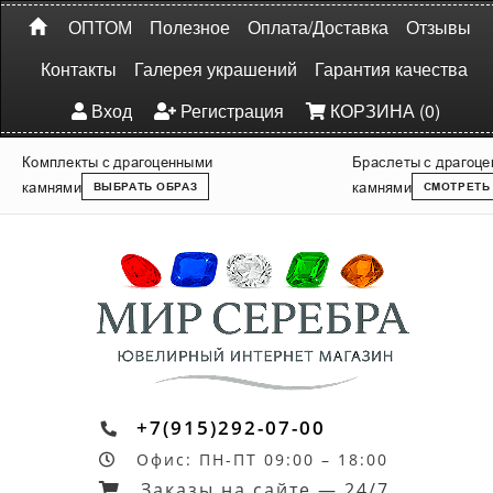
ОПТОМ
Полезное
Оплата/Доставка
Отзывы
Контакты
Галерея украшений
Гарантия качества
Вход
Регистрация
КОРЗИНА (0)
Комплекты с драгоценными
Браслеты с драгоц
камнями
камнями
ВЫБРАТЬ ОБРАЗ
СМОТРЕТЬ
+7(915)292-07-00
Офис: ПН-ПТ 09:00 – 18:00
Заказы на сайте — 24/7