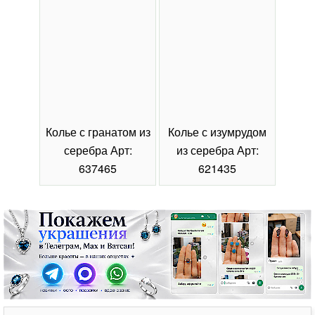
Колье с гранатом из
Колье с изумрудом
Коль
серебра Арт:
из серебра Арт:
се
637465
621435