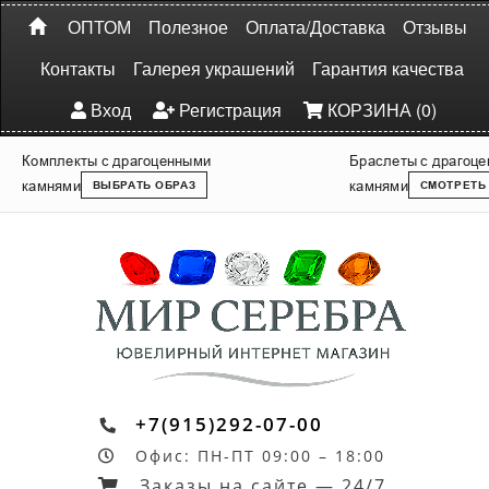
ОПТОМ
Полезное
Оплата/Доставка
Отзывы
Контакты
Галерея украшений
Гарантия качества
Вход
Регистрация
КОРЗИНА (0)
Комплекты с драгоценными
Браслеты с драгоц
камнями
камнями
ВЫБРАТЬ ОБРАЗ
СМОТРЕТЬ
+7(915)292-07-00
Офис: ПН-ПТ 09:00 – 18:00
Заказы на сайте — 24/7