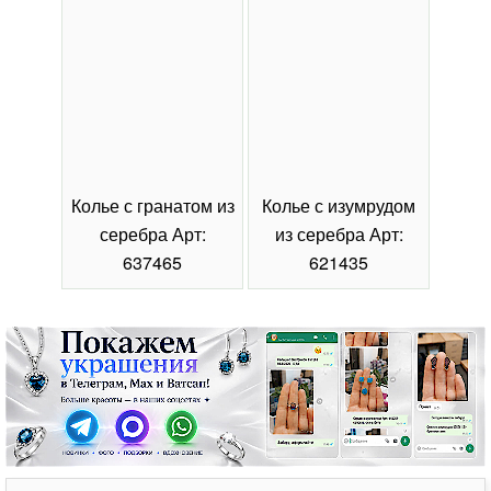
Колье с гранатом из
Колье с изумрудом
Коль
серебра Арт:
из серебра Арт:
се
637465
621435