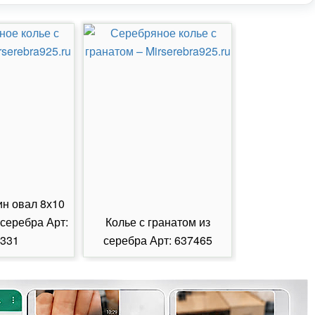
ин овал 8х10
 серебра Арт:
Колье с гранатом из
Колье с из
331
серебра Арт: 637465
серебра А