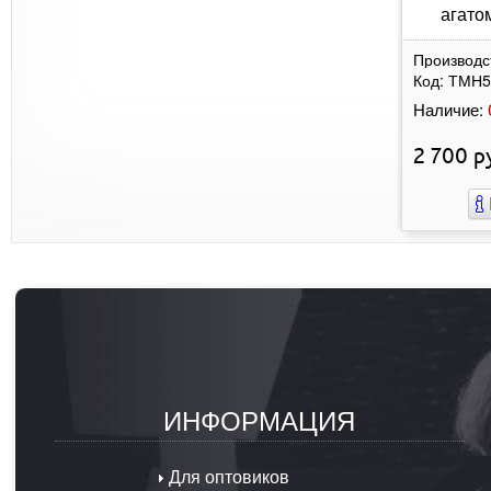
агато
Производс
Код:
ТМН5
Наличие:
2 700
ру
ИНФОРМАЦИЯ
Для оптовиков