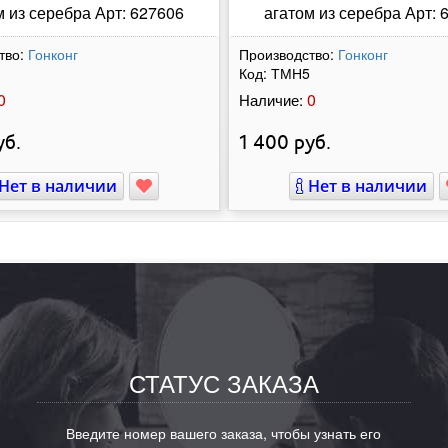
м из серебра Арт: 627606
агатом из серебра Арт: 
тво:
Гонконг
Производство:
Гонконг
Код:
ТМН5
0
0
Наличие:
б.
1 400
руб.
Нет в наличии
Нет в наличии
СТАТУС ЗАКАЗА
Введите номер вашего заказа, чтобы узнать его