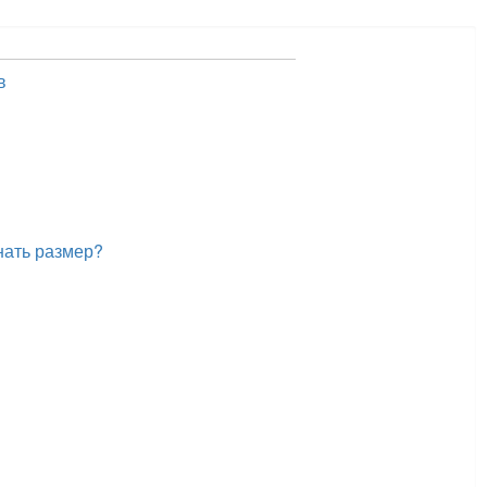
в
нать размер?