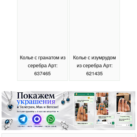
Колье с гранатом из
Колье с изумрудом
Коль
серебра Арт:
из серебра Арт:
се
637465
621435