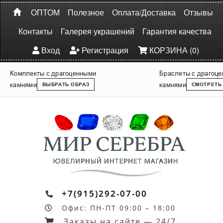
ОПТОМ
Полезное
Оплата/Доставка
Отзывы
Контакты
Галерея украшений
Гарантия качества
Вход
Регистрация
КОРЗИНА (0)
Комплекты с драгоценными
Браслеты с драгоц
камнями
камнями
ВЫБРАТЬ ОБРАЗ
СМОТРЕТЬ
+7(915)292-07-00
Офис: ПН-ПТ 09:00 – 18:00
Заказы на сайте — 24/7