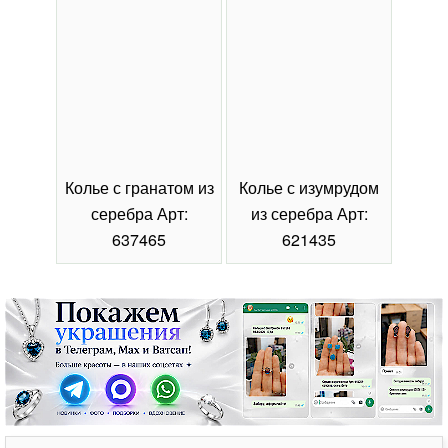
Колье с гранатом из
Колье с изумрудом
Коль
серебра Арт:
из серебра Арт:
се
637465
621435