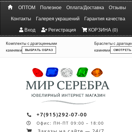
ОПТОМ
Полезное
Оплата/Доставка
Отзывы
Контакты
Галерея украшений
Гарантия качества
Вход
Регистрация
КОРЗИНА (0)
Комплекты с драгоценными
Браслеты с драгоц
камнями
камнями
ВЫБРАТЬ ОБРАЗ
СМОТРЕТЬ
+7(915)292-07-00
Офис: ПН-ПТ 09:00 – 18:00
Заказы на сайте — 24/7