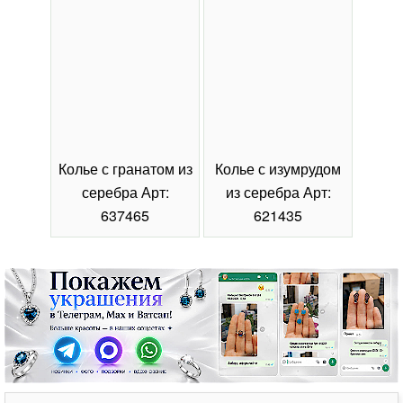
Колье с гранатом из
Колье с изумрудом
Коль
серебра Арт:
из серебра Арт:
се
637465
621435