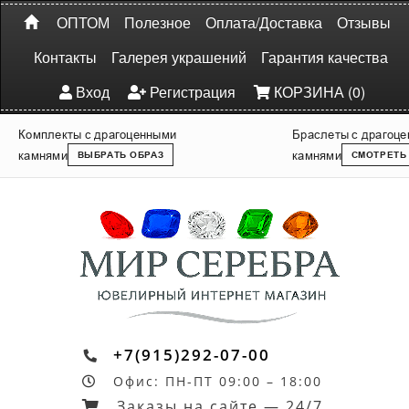
ОПТОМ
Полезное
Оплата/Доставка
Отзывы
Контакты
Галерея украшений
Гарантия качества
Вход
Регистрация
КОРЗИНА (0)
Комплекты с драгоценными
Браслеты с драгоц
камнями
камнями
ВЫБРАТЬ ОБРАЗ
СМОТРЕТЬ
+7(915)292-07-00
Офис: ПН-ПТ 09:00 – 18:00
Заказы на сайте — 24/7