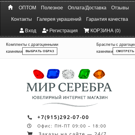
ОПТОМ
Полезное
Оплата/Доставка
Отзывы
Контакты
Галерея украшений
Гарантия качества
Вход
Регистрация
КОРЗИНА (0)
Комплекты с драгоценными
Браслеты с драгоц
камнями
камнями
ВЫБРАТЬ ОБРАЗ
СМОТРЕТЬ
+7(915)292-07-00
Офис: ПН-ПТ 09:00 – 18:00
Заказы на сайте — 24/7