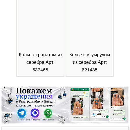
Колье с гранатом из
Колье с изумрудом
Коль
серебра Арт:
из серебра Арт:
се
637465
621435