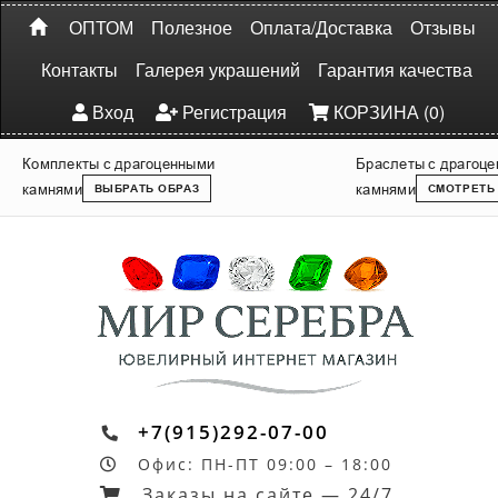
ОПТОМ
Полезное
Оплата/Доставка
Отзывы
Контакты
Галерея украшений
Гарантия качества
Вход
Регистрация
КОРЗИНА (0)
Комплекты с драгоценными
Браслеты с драгоц
камнями
камнями
ВЫБРАТЬ ОБРАЗ
СМОТРЕТЬ
+7(915)292-07-00
Офис: ПН-ПТ 09:00 – 18:00
Заказы на сайте — 24/7