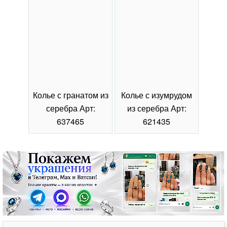
Колье с гранатом из
Колье с изумрудом
Коль
серебра Арт:
из серебра Арт:
се
637465
621435