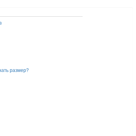
в
нать размер?