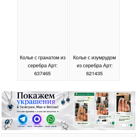
Колье с гранатом из
Колье с изумрудом
Коль
серебра Арт:
из серебра Арт:
се
637465
621435