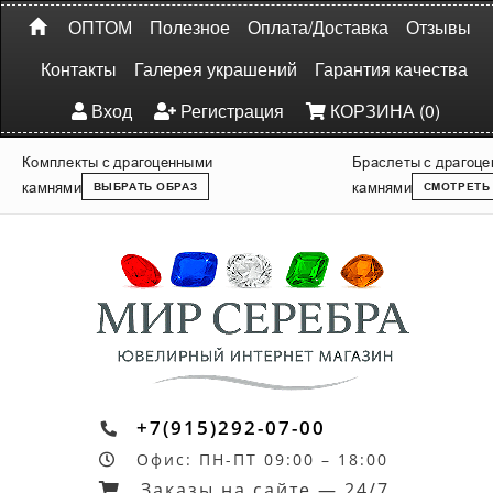
ОПТОМ
Полезное
Оплата/Доставка
Отзывы
Контакты
Галерея украшений
Гарантия качества
Вход
Регистрация
КОРЗИНА (0)
Комплекты с драгоценными
Браслеты с драгоц
камнями
камнями
ВЫБРАТЬ ОБРАЗ
СМОТРЕТЬ
+7(915)292-07-00
Офис: ПН-ПТ 09:00 – 18:00
Заказы на сайте — 24/7