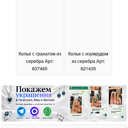
Колье с гранатом из
Колье с изумрудом
Коль
серебра Арт:
из серебра Арт:
се
637465
621435