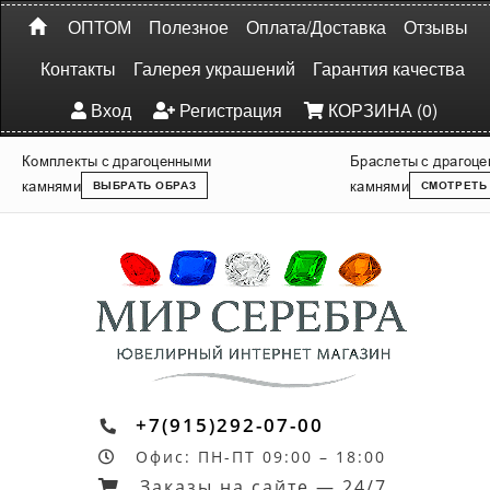
ОПТОМ
Полезное
Оплата/Доставка
Отзывы
Контакты
Галерея украшений
Гарантия качества
Вход
Регистрация
КОРЗИНА (0)
Комплекты с драгоценными
Браслеты с драгоц
камнями
камнями
ВЫБРАТЬ ОБРАЗ
СМОТРЕТЬ
+7(915)292-07-00
Офис: ПН-ПТ 09:00 – 18:00
Заказы на сайте — 24/7