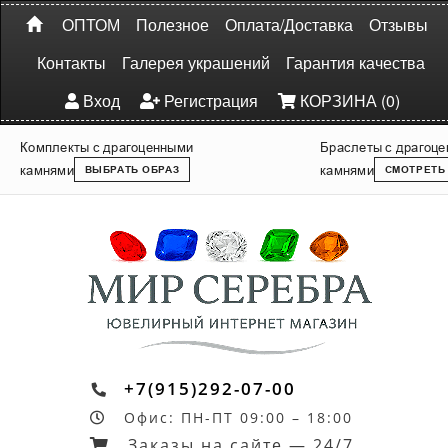
ОПТОМ
Полезное
Оплата/Доставка
Отзывы
Контакты
Галерея украшений
Гарантия качества
Вход
Регистрация
КОРЗИНА (0)
Комплекты с драгоценными
Браслеты с драгоц
камнями
камнями
ВЫБРАТЬ ОБРАЗ
СМОТРЕТЬ
+7(915)292-07-00
Офис: ПН-ПТ 09:00 – 18:00
Заказы на сайте — 24/7