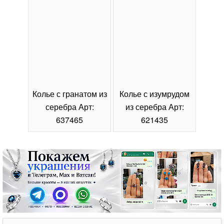
Колье с гранатом из
Колье с изумрудом
Коль
серебра Арт:
из серебра Арт:
се
637465
621435