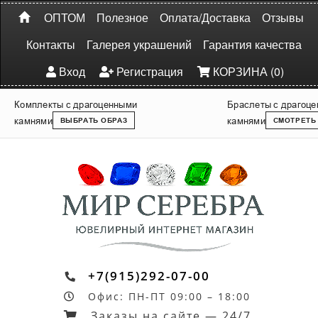
ОПТОМ
Полезное
Оплата/Доставка
Отзывы
Контакты
Галерея украшений
Гарантия качества
Вход
Регистрация
КОРЗИНА (0)
Комплекты с драгоценными
Браслеты с драгоц
камнями
камнями
ВЫБРАТЬ ОБРАЗ
СМОТРЕТЬ
+7(915)292-07-00
Офис: ПН-ПТ 09:00 – 18:00
Заказы на сайте — 24/7