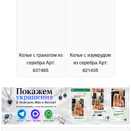
Колье с гранатом из
Колье с изумрудом
Коль
серебра Арт:
из серебра Арт:
се
637465
621435