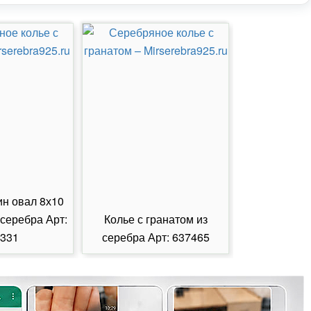
ин овал 8х10
 серебра Арт:
Колье с гранатом из
Колье с из
331
серебра Арт: 637465
серебра А