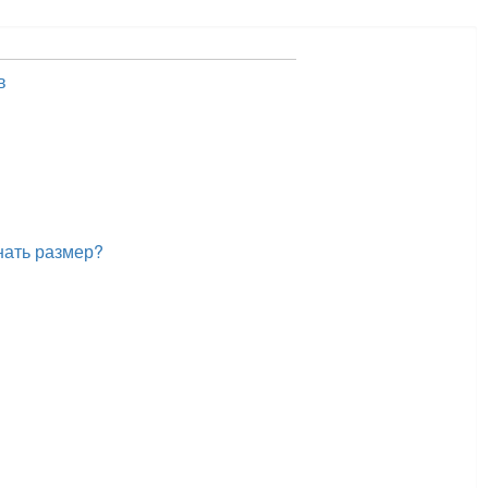
в
нать размер?