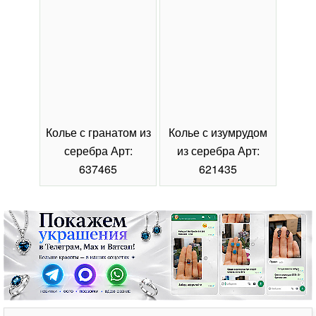
Колье с гранатом из
Колье с изумрудом
Коль
серебра Арт:
из серебра Арт:
се
637465
621435