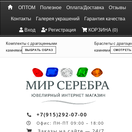
ОПТОМ
Полезное
Оплата/Доставка
Отзывы
Контакты
Галерея украшений
Гарантия качества
Вход
Регистрация
КОРЗИНА (0)
Комплекты с драгоценными
Браслеты с драгоц
камнями
камнями
ВЫБРАТЬ ОБРАЗ
СМОТРЕТЬ
+7(915)292-07-00
Офис: ПН-ПТ 09:00 – 18:00
Заказы на сайте — 24/7