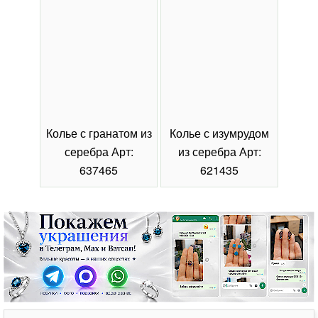
Колье с гранатом из
Колье с изумрудом
Коль
серебра Арт:
из серебра Арт:
се
637465
621435