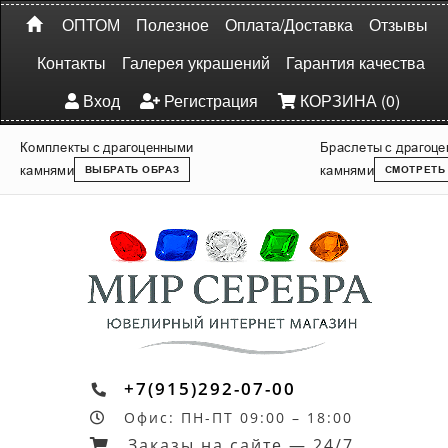
ОПТОМ
Полезное
Оплата/Доставка
Отзывы
Контакты
Галерея украшений
Гарантия качества
Вход
Регистрация
КОРЗИНА (0)
Комплекты с драгоценными
Браслеты с драгоц
камнями
камнями
ВЫБРАТЬ ОБРАЗ
СМОТРЕТЬ
+7(915)292-07-00
Офис: ПН-ПТ 09:00 – 18:00
Заказы на сайте — 24/7