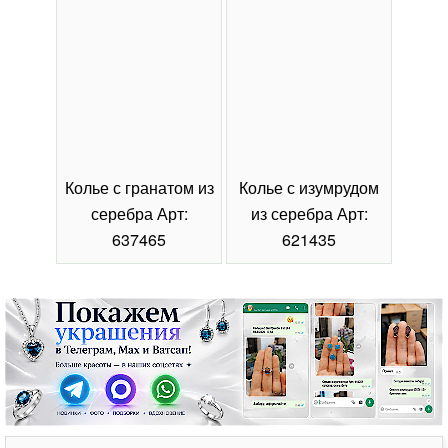
Колье с гранатом из
Колье с изумрудом
Коль
серебра Арт:
из серебра Арт:
се
637465
621435