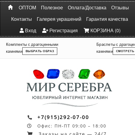
ОПТОМ
Полезное
Оплата/Доставка
Отзывы
Контакты
Галерея украшений
Гарантия качества
Вход
Регистрация
КОРЗИНА (0)
Комплекты с драгоценными
Браслеты с драгоц
камнями
камнями
ВЫБРАТЬ ОБРАЗ
СМОТРЕТЬ
+7(915)292-07-00
Офис: ПН-ПТ 09:00 – 18:00
Заказы на сайте — 24/7