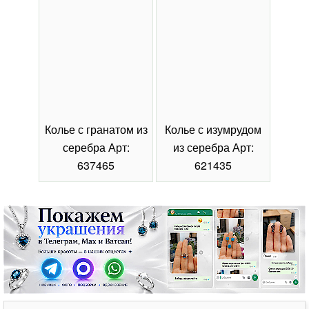
Колье с гранатом из
Колье с изумрудом
Коль
серебра Арт:
из серебра Арт:
се
637465
621435