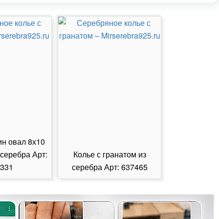
ин овал 8х10
 серебра Арт:
Колье с гранатом из
Колье с из
331
серебра Арт: 637465
серебра А