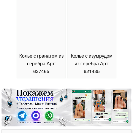
Колье с гранатом из
Колье с изумрудом
Коль
серебра Арт:
из серебра Арт:
се
637465
621435