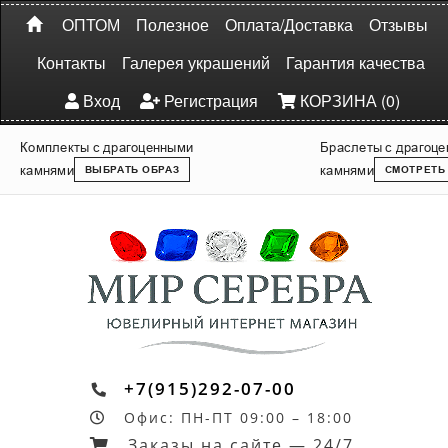
ОПТОМ
Полезное
Оплата/Доставка
Отзывы
Контакты
Галерея украшений
Гарантия качества
Вход
Регистрация
КОРЗИНА (0)
Комплекты с драгоценными
Браслеты с драгоц
камнями
камнями
ВЫБРАТЬ ОБРАЗ
СМОТРЕТЬ
+7(915)292-07-00
Офис: ПН-ПТ 09:00 – 18:00
Заказы на сайте — 24/7