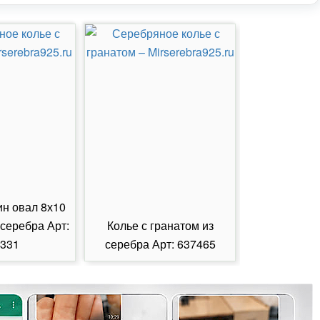
ин овал 8х10
 серебра Арт:
Колье с гранатом из
Колье с из
331
серебра Арт: 637465
серебра А