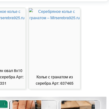
ин овал 8х10
 серебра Арт:
Колье с гранатом из
Колье с из
331
серебра Арт: 637465
серебра А