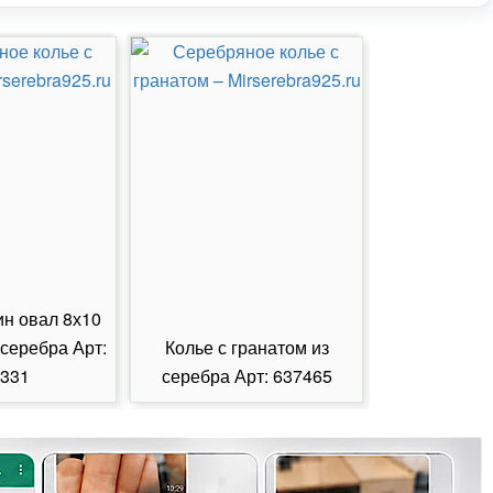
ин овал 8х10
 серебра Арт:
Колье с гранатом из
Колье с из
331
серебра Арт: 637465
серебра А