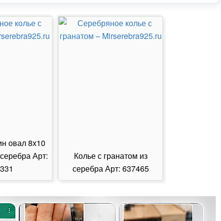
ин овал 8х10
 серебра Арт:
Колье с гранатом из
Колье с из
331
серебра Арт: 637465
серебра А