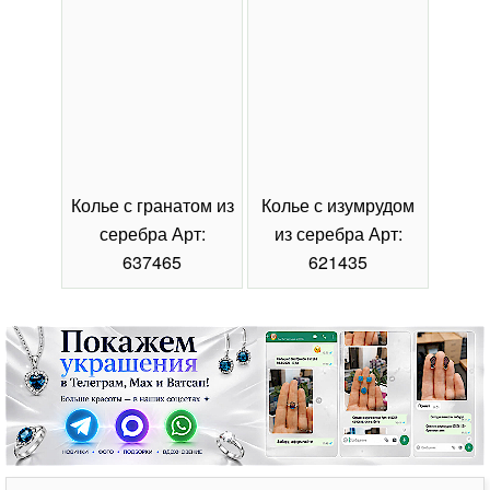
Колье с гранатом из
Колье с изумрудом
Коль
серебра Арт:
из серебра Арт:
се
637465
621435