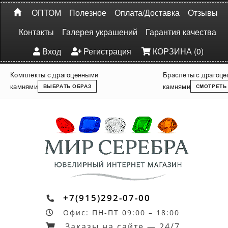
ОПТОМ
Полезное
Оплата/Доставка
Отзывы
Контакты
Галерея украшений
Гарантия качества
Вход
Регистрация
КОРЗИНА (0)
Комплекты с драгоценными
Браслеты с драгоц
камнями
камнями
ВЫБРАТЬ ОБРАЗ
СМОТРЕТЬ
+7(915)292-07-00
Офис: ПН-ПТ 09:00 – 18:00
Заказы на сайте — 24/7