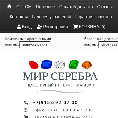
ОПТОМ
Полезное
Оплата/Доставка
Отзывы
Контакты
Галерея украшений
Гарантия качества
Вход
Регистрация
КОРЗИНА (0)
Комплекты с драгоценными
Браслеты с драгоц
камнями
камнями
ВЫБРАТЬ ОБРАЗ
СМОТРЕТЬ
+7(915)292-07-00
Офис: ПН-ПТ 09:00 – 18:00
Заказы на сайте — 24/7