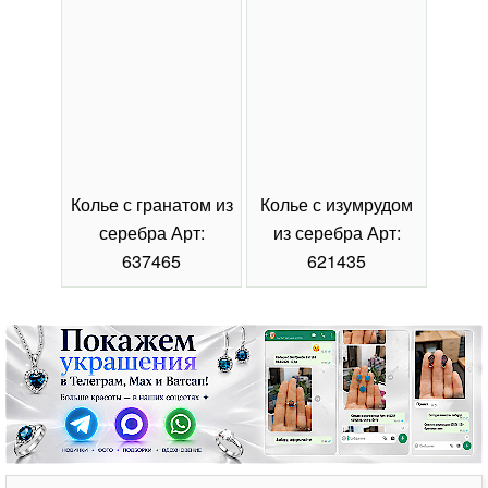
Колье с гранатом из
Колье с изумрудом
Коль
серебра Арт:
из серебра Арт:
се
637465
621435