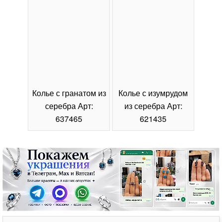
Колье с гранатом из
Колье с изумрудом
Коль
серебра Арт:
из серебра Арт:
се
637465
621435