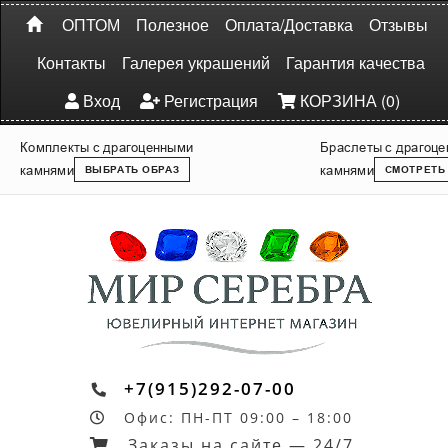
ОПТОМ
Полезное
Оплата/Доставка
Отзывы
Контакты
Галерея украшений
Гарантия качества
Вход
Регистрация
КОРЗИНА (0)
Комплекты с драгоценными
Браслеты с драгоц
камнями
камнями
ВЫБРАТЬ ОБРАЗ
СМОТРЕТЬ
+7(915)292-07-00
Офис: ПН-ПТ 09:00 – 18:00
Заказы на сайте — 24/7