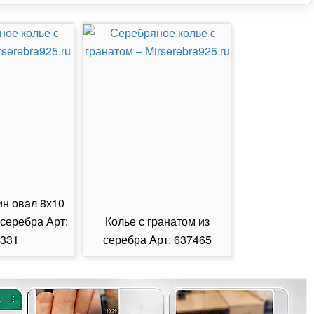
ин овал 8х10
 серебра Арт:
Колье с гранатом из
Колье с из
331
серебра Арт: 637465
серебра А