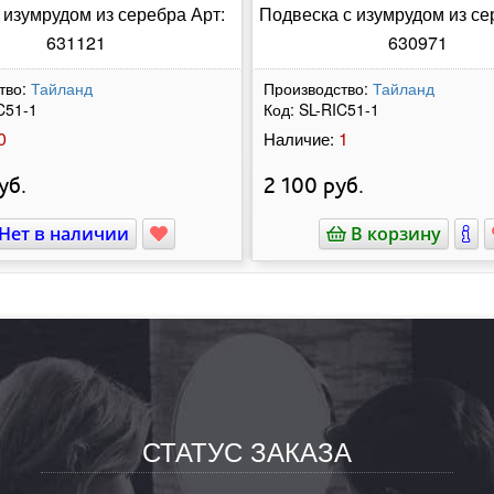
 изумрудом из серебра Арт:
Подвеска с изумрудом из се
631121
630971
тво:
Тайланд
Производство:
Тайланд
C51-1
Код:
SL-RIC51-1
0
1
Наличие:
уб.
2 100
руб.
Нет в наличии
В корзину
СТАТУС ЗАКАЗА