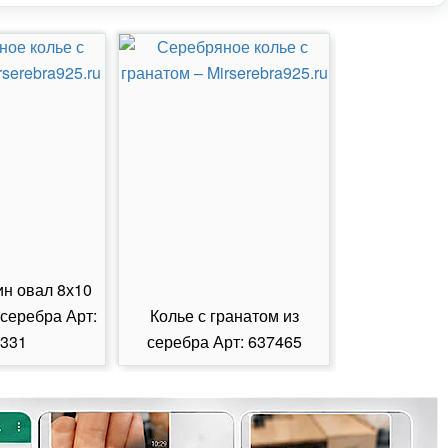
ин овал 8х10
 серебра Арт:
Колье с гранатом из
Колье с из
331
серебра Арт: 637465
серебра А