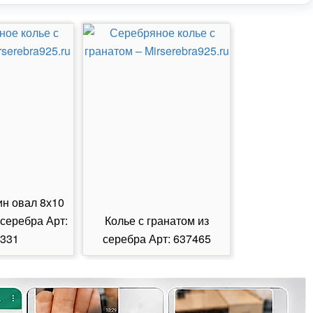
ин овал 8х10
 серебра Арт:
Колье с гранатом из
Колье с из
331
серебра Арт: 637465
серебра А