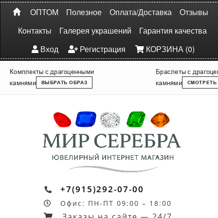
ОПТОМ
Полезное
Оплата/Доставка
Отзывы
Контакты
Галерея украшений
Гарантия качества
Вход
Регистрация
КОРЗИНА (0)
Комплекты с драгоценными
Браслеты с драгоц
камнями
камнями
ВЫБРАТЬ ОБРАЗ
СМОТРЕТЬ
+7(915)292-07-00
Офис: ПН-ПТ 09:00 – 18:00
Заказы на сайте — 24/7