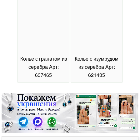
Колье с гранатом из
Колье с изумрудом
Коль
серебра Арт:
из серебра Арт:
се
637465
621435