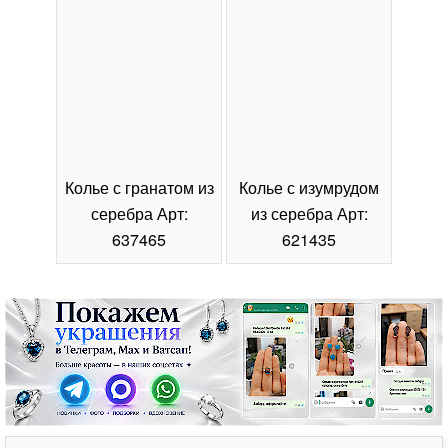
Колье с гранатом из
Колье с изумрудом
Коль
серебра Арт:
из серебра Арт:
се
637465
621435