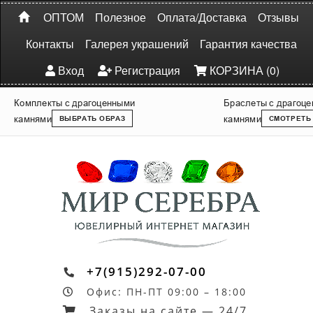
ОПТОМ
Полезное
Оплата/Доставка
Отзывы
Контакты
Галерея украшений
Гарантия качества
Вход
Регистрация
КОРЗИНА (0)
Комплекты с драгоценными
Браслеты с драгоц
камнями
камнями
ВЫБРАТЬ ОБРАЗ
СМОТРЕТЬ
+7(915)292-07-00
Офис: ПН-ПТ 09:00 – 18:00
Заказы на сайте — 24/7