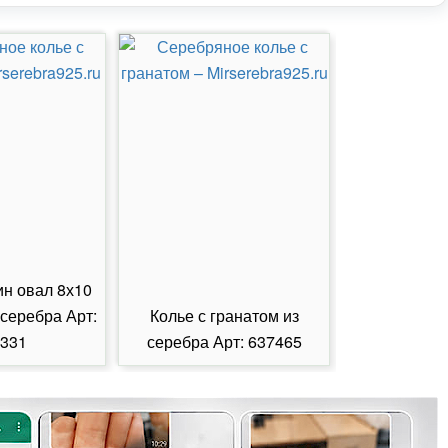
ин овал 8х10
 серебра Арт:
Колье с гранатом из
Колье с из
331
серебра Арт: 637465
серебра А