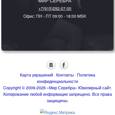
"МИР СЕРЕБРА"
+7(915)292-07-00
Офис: ПН - ПТ 09:00 - 18:00 MSK
Карта украшений
·
Контакты
·
Политика
конфиденциальности
Copyright © 2009-2026 «Мир Серебра» Ювелирный сайт.
Копирование любой информации запрещено. Все права
защищены.