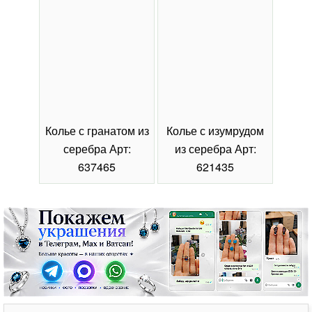
Колье с гранатом из
Колье с изумрудом
Коль
серебра Арт:
из серебра Арт:
се
637465
621435