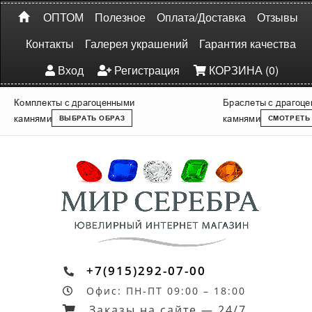
ОПТОМ
Полезное
Оплата/Доставка
Отзывы
Контакты
Галерея украшений
Гарантия качества
Вход
Регистрация
КОРЗИНА (0)
Комплекты с драгоценными
Браслеты с драгоц
камнями
камнями
ВЫБРАТЬ ОБРАЗ
СМОТРЕТЬ
+7(915)292-07-00
Офис: ПН-ПТ 09:00 – 18:00
Заказы на сайте — 24/7