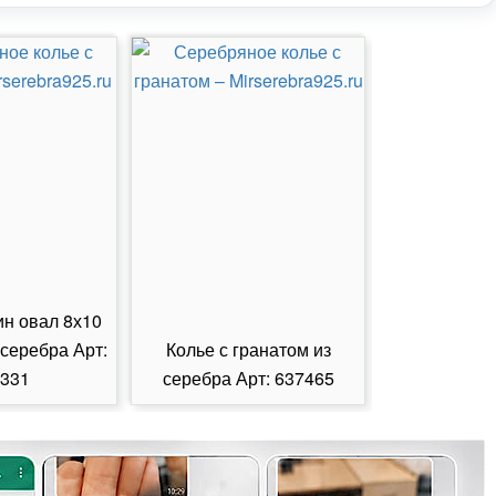
ин овал 8х10
 серебра Арт:
Колье с гранатом из
Колье с из
331
серебра Арт: 637465
серебра А