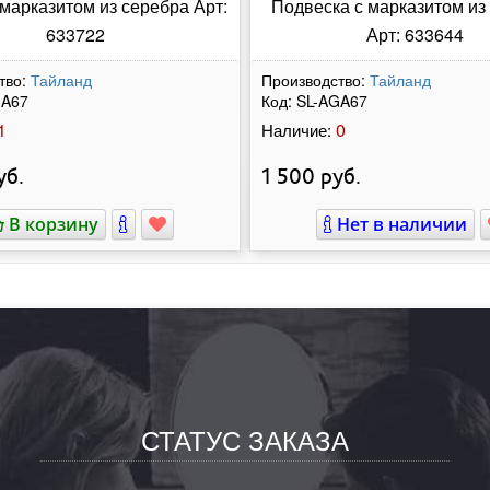
 марказитом из серебра Арт:
Подвеска с марказитом из
633722
Арт: 633644
тво:
Тайланд
Производство:
Тайланд
GA67
Код:
SL-AGA67
1
0
Наличие:
уб.
1 500
руб.
В корзину
Нет в наличии
СТАТУС ЗАКАЗА