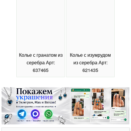
Колье с гранатом из
Колье с изумрудом
Коль
серебра Арт:
из серебра Арт:
се
637465
621435