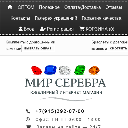
ОПТОМ
Полезное
Оплата/Доставка
Отзывы
Контакты
Галерея украшений
Гарантия качества
Вход
Регистрация
КОРЗИНА (0)
Комплекты с драгоценными
Браслеты с драгоц
камнями
камнями
ВЫБРАТЬ ОБРАЗ
СМОТРЕТЬ
+7(915)292-07-00
Офис: ПН-ПТ 09:00 – 18:00
Заказы на сайте — 24/7