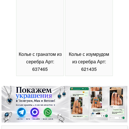
Колье с гранатом из
Колье с изумрудом
Коль
серебра Арт:
из серебра Арт:
се
637465
621435