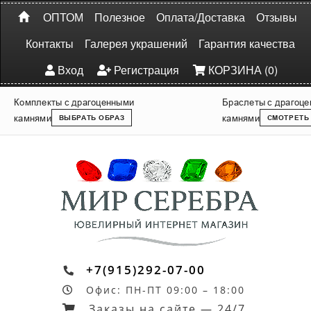
ОПТОМ
Полезное
Оплата/Доставка
Отзывы
Контакты
Галерея украшений
Гарантия качества
Вход
Регистрация
КОРЗИНА (0)
Комплекты с драгоценными
Браслеты с драгоц
камнями
камнями
ВЫБРАТЬ ОБРАЗ
СМОТРЕТЬ
+7(915)292-07-00
Офис: ПН-ПТ 09:00 – 18:00
Заказы на сайте — 24/7