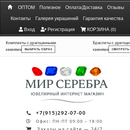
ОПТОМ
Полезное
Оплата/Доставка
Отзывы
Контакты
Галерея украшений
Гарантия качества
Вход
Регистрация
КОРЗИНА (0)
Комплекты с драгоценными
Браслеты с драгоц
камнями
камнями
ВЫБРАТЬ ОБРАЗ
СМОТРЕТЬ
+7(915)292-07-00
Офис: ПН-ПТ 09:00 – 18:00
Заказы на сайте — 24/7