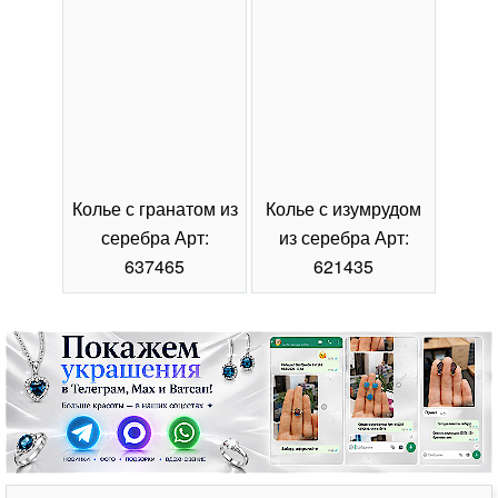
Колье с гранатом из
Колье с изумрудом
Коль
серебра Арт:
из серебра Арт:
се
637465
621435