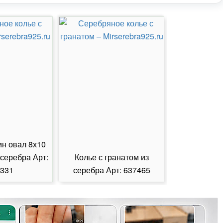
ин овал 8х10
 серебра Арт:
Колье с гранатом из
Колье с из
331
серебра Арт: 637465
серебра А