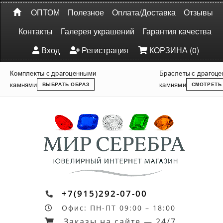
ОПТОМ
Полезное
Оплата/Доставка
Отзывы
Контакты
Галерея украшений
Гарантия качества
Вход
Регистрация
КОРЗИНА (0)
Комплекты с драгоценными
Браслеты с драгоц
камнями
камнями
ВЫБРАТЬ ОБРАЗ
СМОТРЕТЬ
+7(915)292-07-00
Офис: ПН-ПТ 09:00 – 18:00
Заказы на сайте — 24/7