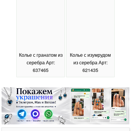
Колье с гранатом из
Колье с изумрудом
Коль
серебра Арт:
из серебра Арт:
се
637465
621435