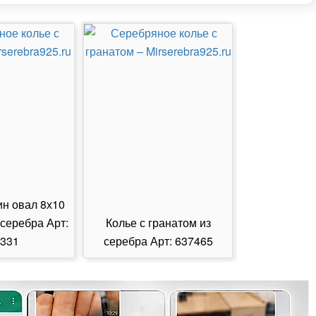
ин овал 8х10
 серебра Арт:
Колье с гранатом из
Колье с из
331
серебра Арт: 637465
серебра А