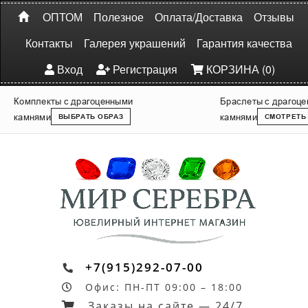
ОПТОМ
Полезное
Оплата/Доставка
Отзывы
Контакты
Галерея украшений
Гарантия качества
Вход
Регистрация
КОРЗИНА (0)
Комплекты с драгоценными
Браслеты с драгоц
камнями
камнями
ВЫБРАТЬ ОБРАЗ
СМОТРЕТЬ
+7(915)292-07-00
Офис: ПН-ПТ 09:00 – 18:00
Заказы на сайте — 24/7