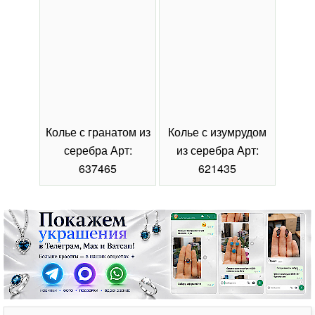
Колье с гранатом из
Колье с изумрудом
Коль
серебра Арт:
из серебра Арт:
се
637465
621435