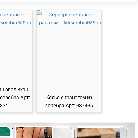
ин овал 8х10
 серебра Арт:
Колье с гранатом из
Колье с из
331
серебра Арт: 637465
серебра А