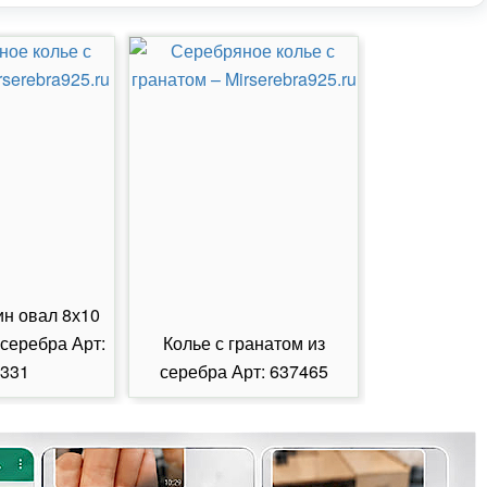
ин овал 8х10
 серебра Арт:
Колье с гранатом из
Колье с из
331
серебра Арт: 637465
серебра А