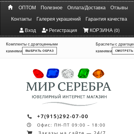
ОПТОМ
Полезное
Оплата/Доставка
Отзывы
Контакты
Галерея украшений
Гарантия качества
Вход
Регистрация
КОРЗИНА (0)
Комплекты с драгоценными
Браслеты с драгоц
камнями
камнями
ВЫБРАТЬ ОБРАЗ
СМОТРЕТЬ
+7(915)292-07-00
Офис: ПН-ПТ 09:00 – 18:00
Заказы на сайте — 24/7