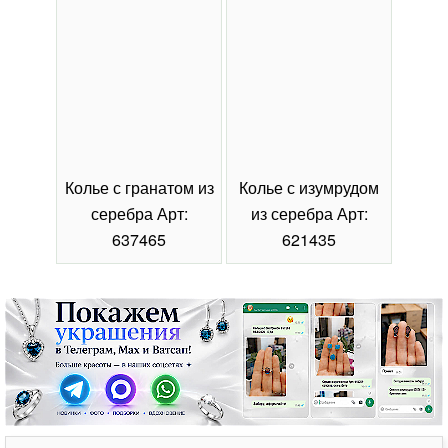
Колье с гранатом из
Колье с изумрудом
Коль
серебра Арт:
из серебра Арт:
се
637465
621435