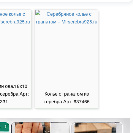
ин овал 8х10
 серебра Арт:
Колье с гранатом из
Колье с из
331
серебра Арт: 637465
серебра А