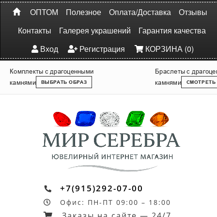
ОПТОМ
Полезное
Оплата/Доставка
Отзывы
Контакты
Галерея украшений
Гарантия качества
Вход
Регистрация
КОРЗИНА (0)
Комплекты с драгоценными
Браслеты с драгоц
камнями
камнями
ВЫБРАТЬ ОБРАЗ
СМОТРЕТЬ
+7(915)292-07-00
Офис: ПН-ПТ 09:00 – 18:00
Заказы на сайте — 24/7