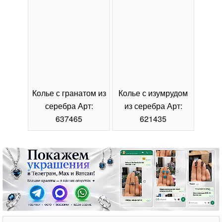
Колье с гранатом из
Колье с изумрудом
Коль
серебра Арт:
из серебра Арт:
се
637465
621435