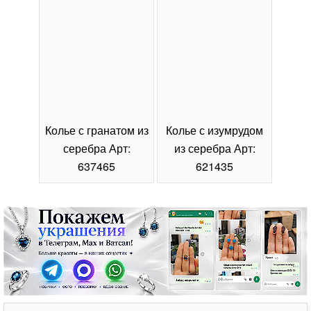
Колье с гранатом из
Колье с изумрудом
Коль
серебра Арт:
из серебра Арт:
се
637465
621435