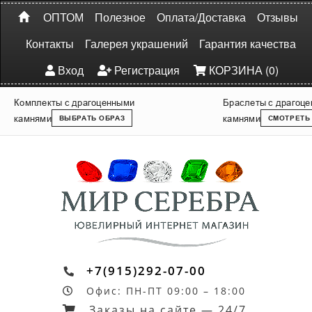
ОПТОМ
Полезное
Оплата/Доставка
Отзывы
Контакты
Галерея украшений
Гарантия качества
Вход
Регистрация
КОРЗИНА (0)
Комплекты с драгоценными
Браслеты с драгоц
камнями
камнями
ВЫБРАТЬ ОБРАЗ
СМОТРЕТЬ
+7(915)292-07-00
Офис: ПН-ПТ 09:00 – 18:00
Заказы на сайте — 24/7