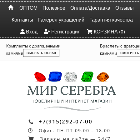
ОПТОМ
Полезное
Оплата/Доставка
Отзывы
Контакты
Галерея украшений
Гарантия качества
Вход
Регистрация
КОРЗИНА (0)
Комплекты с драгоценными
Браслеты с драгоц
камнями
камнями
ВЫБРАТЬ ОБРАЗ
СМОТРЕТЬ
+7(915)292-07-00
Офис: ПН-ПТ 09:00 – 18:00
Заказы на сайте — 24/7