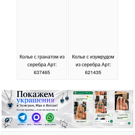
Колье с гранатом из
Колье с изумрудом
Коль
серебра Арт:
из серебра Арт:
се
637465
621435